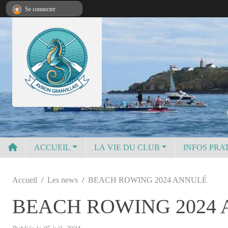
Panneau de gestion des cookies
Se connecter
ACCUEIL
LA VIE DU CLUB
INFOS PRA
Accueil
Les news
BEACH ROWING 2024 ANNULÉ
BEACH ROWING 2024